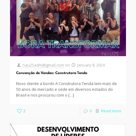
nau25adm@gmail.com
on
January 8, 2024
Convenção de Vendas: Construtora Tenda
Novo cliente a bordo A Construtora Tenda tem mais de
50 anos de mercado e sede em diversos estados do
Brasil e nos procurou com o
[…]
2
0
Read more