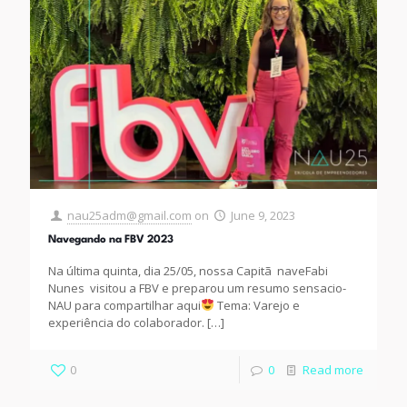
nau25adm@gmail.com
on
June 9, 2023
Navegando na FBV 2023
Na última quinta, dia 25/05, nossa Capitã naveFabi
Nunes visitou a FBV e preparou um resumo sensacio-
NAU para compartilhar aqui
Tema: Varejo e
experiência do colaborador.
[…]
0
0
Read more