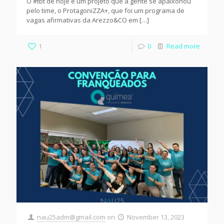
O #tbt de hoje é um projeto que a gente se apaixonou
pelo time, o ProtagoniZZA+, que foi um programa de
vagas afirmativas da Arezzo&CO em
[…]
1
0
Read more
nau25adm@gmail.com
on
November 13, 2023