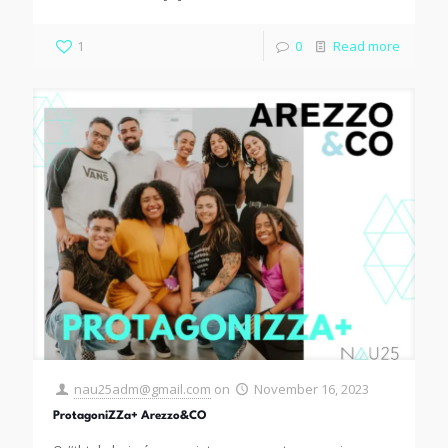
1
0
Read more
nau25adm@gmail.com
on
November 16, 2023
ProtagoniZZa+ Arezzo&CO