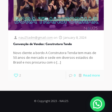
nau25adm@gmail.com
on
January 8, 2024
Convenção de Vendas: Construtora Tenda
Novo cliente a bordo A Construtora Tenda tem mais de
50 anos de mercado e sede em diversos estados do
Brasil e nos procurou com o
[…]
2
0
Read more
© Copyright 2023 - NAU25