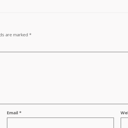
lds are marked
*
Email
*
We