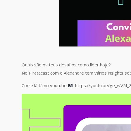
Quais são os teus desafios como líder hoje?
No Piratacast com o Alexandre tem vários insights so
Corre lá tá no youtube
https://youtu.be/ge_wV5I_
Video
Player