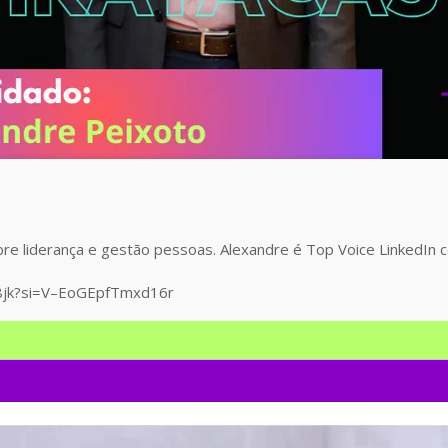
bre liderança e gestão pessoas. Alexandre é Top Voice LinkedIn 
8jk?si=V–EoGEpfTmxd16r