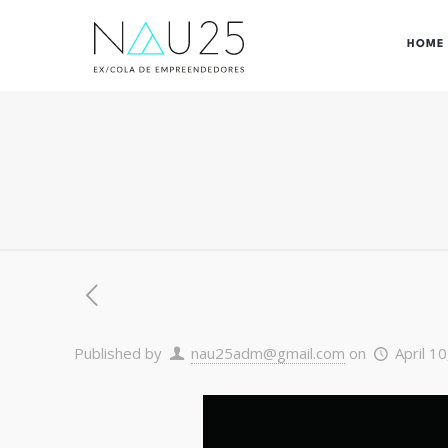
HOME
Published by
nau25adm@gmail.com
on
April 1